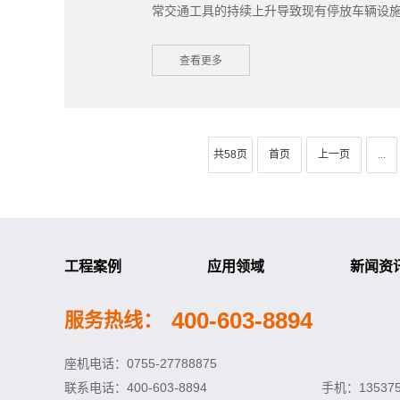
常交通工具的持续上升导致现有停放车辆设施处
查看更多
共58页
首页
上一页
...
工程案例
应用领域
新闻资
按使用环境分类
商业设施膜结构
400-603-8894
服务热线：
按结构分类
体育设施膜结构
座机电话：0755-27788875
景观设施膜结构
联系电话：400-603-8894 手机：1353756